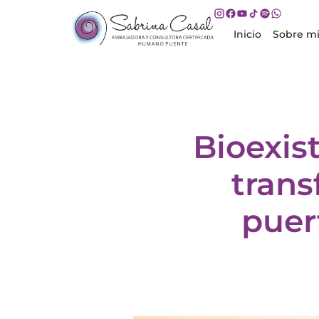
Inicio
Sobre m
Bioexis
trans
puer