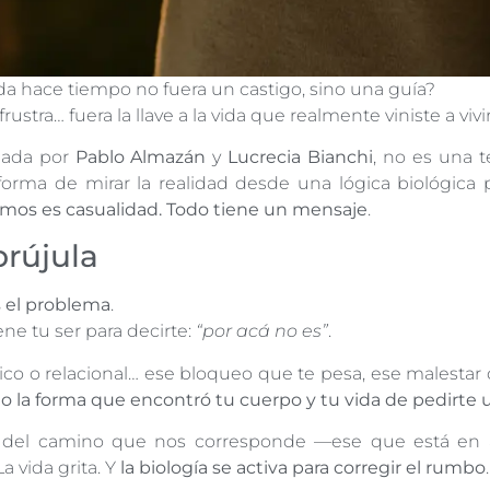
a hace tiempo no fuera un castigo, sino una guía?
rustra… fuera la llave a la vida que realmente viniste a vivi
reada por
Pablo Almazán
y
Lucrecia Bianchi
, no es una t
 forma de mirar la realidad desde una lógica biológica
imos es casualidad. Todo tiene un mensaje
.
rújula
s el problema
.
ene tu ser para decirte:
“por acá no es”
.
ico o relacional… ese bloqueo que te pesa, ese malestar
lo la forma que encontró tu cuerpo y tu vida de pedirte 
del camino que nos corresponde —ese que está en a
a vida grita. Y
la biología se activa para corregir el rumbo
.