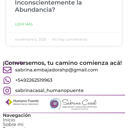
Inconscientemente la
Abundancia?
LEER MÁS
noviembre 5, 2025
No hay comentarios
¡Conversemos, tu camino comienza acá!
Contacto
sabrina.embajadorahp@gmail.com
+5492262519963
sabrinacasal_humanopuente
Navegación
Inicio
Sobre mi