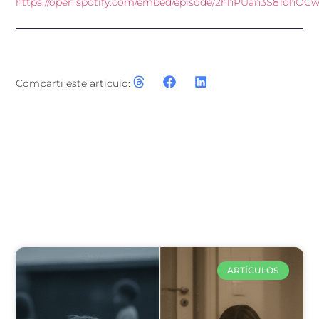
https://open.spotify.com/embed/episode/2hhPUan3S81dhOC
Anterior
Siguiente
Comparti este articulo:
Articulos relacionados
ARTÍCULOS