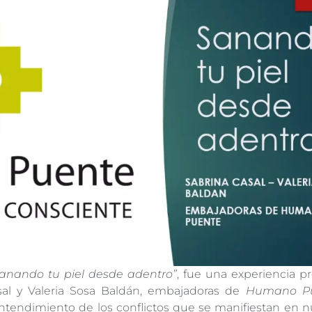
anando tu piel desde adentro”
, fue una experiencia p
sal y Valeria Sosa Baldán, embajadoras de
Humano Pue
entendimiento de los conflictos que se manifiestan en 