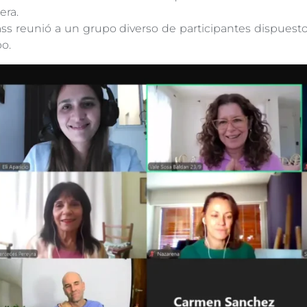
era.
ss reunió a un grupo diverso de participantes dispuest
o.