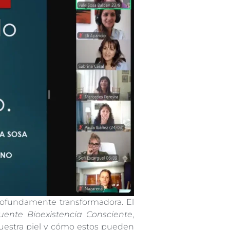
rofundamente transformadora. El
nte Bioexistencia Consciente
,
nuestra piel y cómo estos pueden